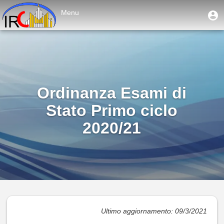
Salta
User
Menu
U
al
account
m
contenuto
Toggle
menu
principale
navigation
Ordinanza Esami di
Stato Primo ciclo
2020/21
Ultimo aggiornamento: 09/3/2021