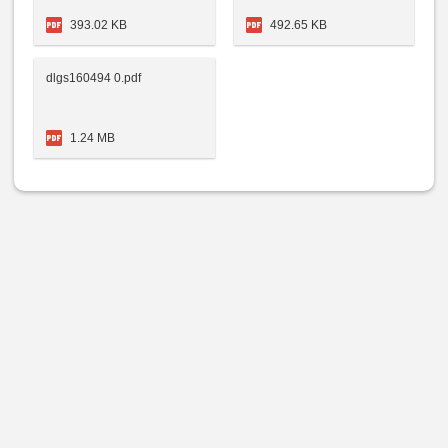
393.02 KB
492.65 KB
dlgs160494 0.pdf
1.24 MB