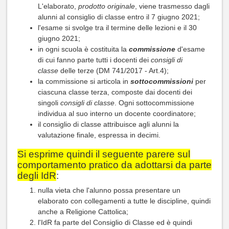
L'elaborato,
prodotto originale
, viene trasmesso dagli
alunni al consiglio di classe entro il 7 giugno 2021;
l'esame si svolge tra il termine delle lezioni e il 30
giugno 2021;
in ogni scuola è costituita la
commissione
d'esame
di cui fanno parte tutti i docenti dei
consigli di
classe
delle terze (DM 741/2017 - Art.4);
la commissione si articola in
sottocommissioni
per
ciascuna classe terza, composte dai docenti dei
singoli
consigli di classe
. Ogni sottocommissione
individua al suo interno un docente coordinatore;
il consiglio di classe attribuisce agli alunni la
valutazione finale, espressa in decimi.
Si esprime quindi il seguente parere sul
comportamento pratico da adottarsi da parte
degli IdR
:
nulla vieta che l'alunno possa presentare un
elaborato con collegamenti a tutte le discipline, quindi
anche a Religione Cattolica;
l'IdR fa parte del Consiglio di Classe ed è quindi