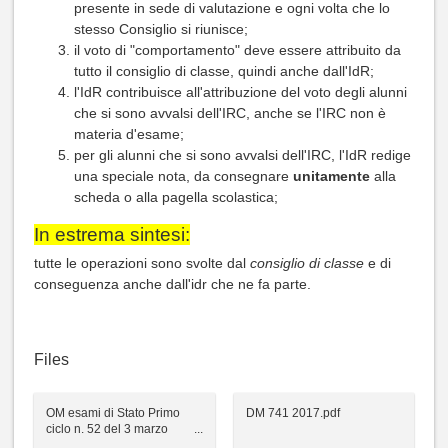
presente in sede di valutazione e ogni volta che lo
stesso Consiglio si riunisce;
il voto di "comportamento" deve essere attribuito da
tutto il consiglio di classe, quindi anche dall'IdR;
l'IdR contribuisce all'attribuzione del voto degli alunni
che si sono avvalsi dell'IRC, anche se l'IRC non è
materia d'esame;
per gli alunni che si sono avvalsi dell'IRC, l'IdR redige
una speciale nota, da consegnare
unitamente
alla
scheda o alla pagella scolastica;
In estrema sintesi:
tutte le operazioni sono svolte dal
consiglio di classe
e di
conseguenza anche dall'idr che ne fa parte.
Files
OM esami di Stato Primo
DM 741 2017.pdf
ciclo n. 52 del 3 marzo
2021 - a.s. 2020 2021.pdf