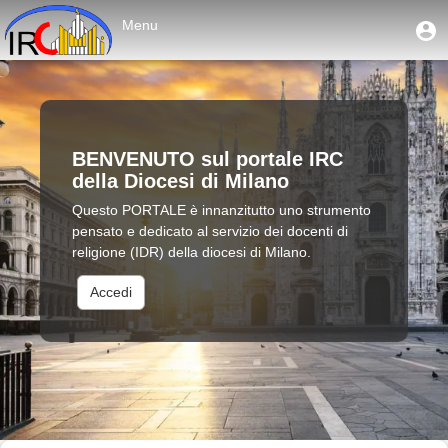
Salta
Home
User
Menu
U
al
account
m
contenuto
Toggle
|
menu
principale
navigation
IrcMi
BENVENUTO sul portale IRC
della Diocesi di Milano
Questo PORTALE è innanzitutto uno strumento
pensato e dedicato al servizio dei docenti di
religione (IDR) della diocesi di Milano.
Accedi